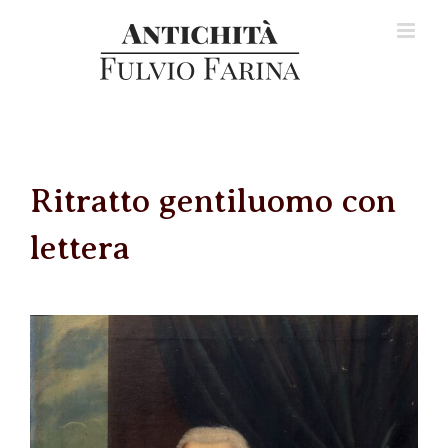
Salta
al
contenuto
Ritratto gentiluomo con
lettera